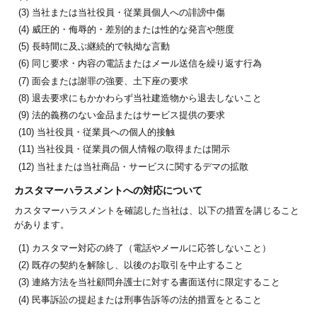
当社または当社役員・従業員個人への誹謗中傷
威圧的・侮辱的・差別的または性的な発言や態度
長時間に及ぶ継続的で執拗な言動
同じ要求・内容の電話またはメール送信を繰り返す行為
面会または謝罪の強要、土下座の要求
退去要求にもかかわらず当社建造物から退去しないこと
法的義務のない金品またはサービス提供の要求
当社役員・従業員への個人的接触
当社役員・従業員の個人情報の取得または開示
当社または当社商品・サービスに関するデマの拡散
カスタマーハラスメントへの対応について
カスタマーハラスメントを確認した当社は、以下の措置を講じること
があります。
カスタマー対応の終了（電話やメールに応答しないこと）
既存の契約を解除し、以後のお取引を中止すること
連絡方法を当社顧問弁護士に対する書面送付に限定すること
民事訴訟の提起または刑事告訴等の法的措置をとること