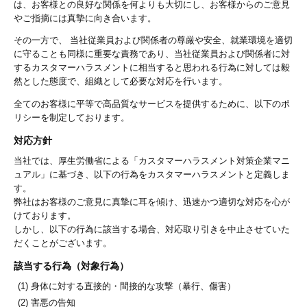
は、お客様との良好な関係を何よりも大切にし、お客様からのご意見
やご指摘には真摯に向き合います。
その一方で、 当社従業員および関係者の尊厳や安全、就業環境を適切
に守ることも同様に重要な責務であり、当社従業員および関係者に対
するカスタマーハラスメントに相当すると思われる行為に対しては毅
然とした態度で、組織として必要な対応を行います。
全てのお客様に平等で高品質なサービスを提供するために、以下のポ
リシーを制定しております。
対応方針
当社では、厚生労働省による「カスタマーハラスメント対策企業マニ
ュアル」に基づき、以下の行為をカスタマーハラスメントと定義しま
す。
弊社はお客様のご意見に真摯に耳を傾け、迅速かつ適切な対応を心が
けております。
しかし、以下の行為に該当する場合、対応取り引きを中止させていた
だくことがございます。
該当する行為（対象行為）
身体に対する直接的・間接的な攻撃（暴行、傷害）
害悪の告知