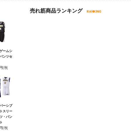
売れ筋商品ランキング
RANKING
ゲームシ
パンツセ
0円(税
バーシブ
トスリー
ツ・パン
ト
0円(税