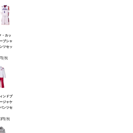
ク・カッ
ーブシャ
ンツセッ
0円(税
ィンドブ
ージャケ
パンツセ
00円(税