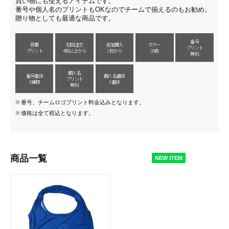
買い物にも使えるアイテムです。
番号や個人名のプリントもOKなのでチームで揃えるのもお勧め。
贈り物としても最適な商品です。
番号
昇華
初回注文
追加購入
カラー
プリント
プリント
4枚以上から
1枚から
28色
無料
個人名
番号書体
個人名書体
プリント
9種類
3書体
無料
番号、チームロゴプリント料金込みとなります。
価格は全て税込となります。
商品一覧
NEW ITEM