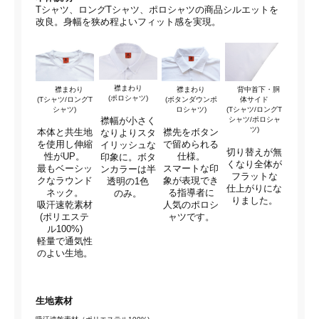
Tシャツ、ロングTシャツ、ポロシャツの商品シルエットを
改良。身幅を狭め程よいフィット感を実現。
襟まわり
襟まわり
襟まわり
背中首下・胴
(ポロシャツ)
(Tシャツ/ロングT
(ボタンダウンポ
体サイド
シャツ)
ロシャツ)
(Tシャツ/ロングT
シャツ/ポロシャ
襟幅が小さく
ツ)
本体と共生地
襟先をボタン
なりよりスタ
を使用し伸縮
で留められる
イリッシュな
切り替えが無
性がUP。
仕様。
印象に。ボタ
くなり全体が
最もベーシッ
スマートな印
ンカラーは半
フラットな
クなラウンド
象が表現でき
透明の1色
仕上がりにな
ネック。
る指導者に
のみ。
りました。
吸汗速乾素材
人気のポロシ
(ポリエステ
ャツです。
ル100%)
軽量で通気性
のよい生地。
生地素材