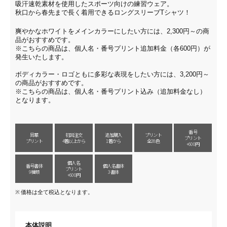
吸汗速乾素材を使用したスポーツ向けの練習ウェア。
秋口から春先まで長く着用できるロングスリーブTシャツ！
爽やかなホワイトをメインカラーにしたい方には、2,300円～の商
品がおすすめです。
※こちらの商品は、個人名・番号プリント追加料金（各600円）が
発生いたします。
ボディカラー・ロゴともに多彩な表現をしたい方には、3,200円～
の商品がおすすめです。
※こちらの商品は、個人名・番号プリント込み（追加料金なし）
となります。
番号
昇華
初回注文
追加購入
プリント
プリント
プリント
4着以上から
1着から
全28色
+600円
個人名
番号書体
個人名書体
プリント
9種類
3書体
+600円
価格は全て税込となります。
本体説明