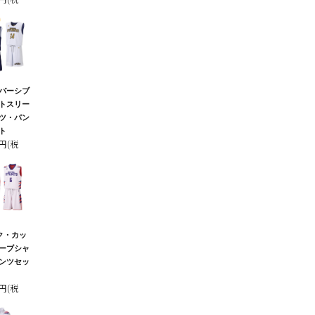
バーシブ
トスリー
ツ・パン
ト
0円(税
ク・カッ
ーブシャ
ンツセッ
0円(税