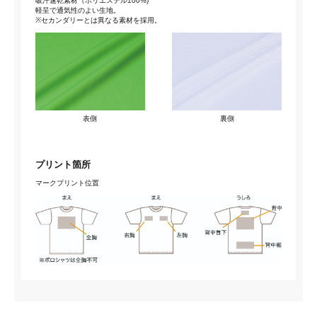
吸汗速乾素材（ポリエステル100%)
軽呈で通気性のよい生地。
※セカンダリーとは異なる素材を採用。
表側
裏側
プリント箇所
マークプリント位置