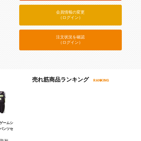
会員情報の変更
（ログイン）
注文状況を確認
（ログイン）
売れ筋商品ランキング
RANKING
ゲームシ
パンツセ
0円(税