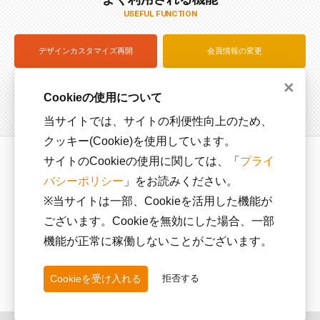
USEFUL FUNCTION
デザインカスタマイズ再開
会員情報の変更
×
注文状況を確認（ログイン）
サイズサンプル貸出
Cookieの使用について
当サイトでは、サイトの利便性向上のため、
クッキー(Cookie)を使用しています。
サイトのCookieの使用に関しては、「
プライ
運営会社
利用規約
バシーポリシー
」をお読みください。
プライバシーポリシー
カスタマーハラスメントに
対する方針
※当サイトは一部、Cookieを活用した機能が
ございます。Cookieを無効にした場合、一部
特定商取引に関する法律に
基づく表記
機能が正常に稼働しないことがございます。
Cookieを受け入れる
拒否する
SNS