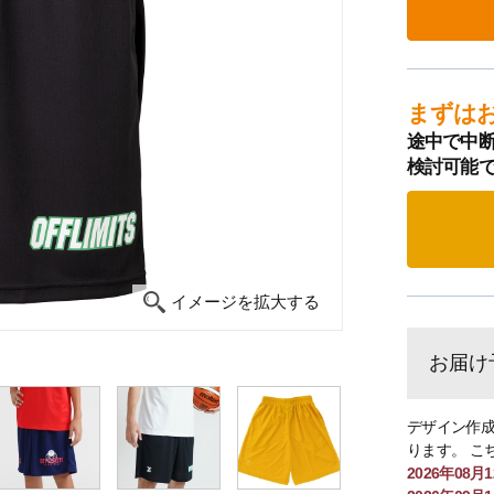
まずは
途中で中断
検討可能
イメージを拡大する
お届け
デザイン作成
ります。 こ
2026年08月1