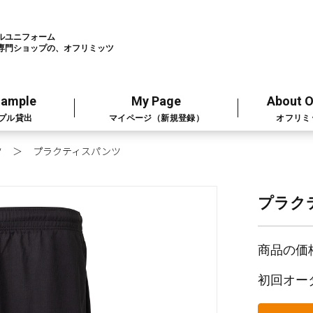
ルユニフォーム
専門ショップの、オフリミッツ
Sample
My Page
About O
プル貸出
マイページ（新規登録）
オフリミ
ツ
プラクティスパンツ
プラク
商品の価
初回オー