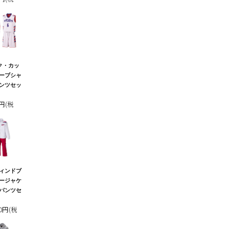
ク・カッ
ーブシャ
ンツセッ
0円(税
ィンドブ
ージャケ
パンツセ
00円(税