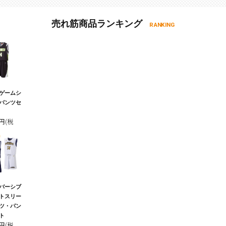
売れ筋商品ランキング
RANKING
ゲームシ
パンツセ
0円(税
バーシブ
トスリー
ツ・パン
ト
0円(税