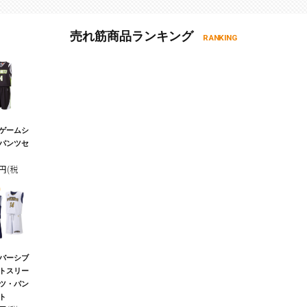
売れ筋商品ランキング
RANKING
ゲームシ
パンツセ
0円(税
バーシブ
トスリー
ツ・パン
ト