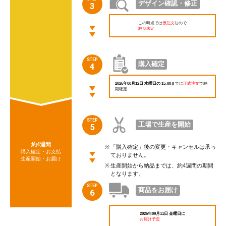
デザイン確認・修正
3
この時点では
仮注文
なので
納期未定
STEP
購入確定
4
2026年08月12日 水曜日の 15:00
までに
正式注文
で
納
期確定
STEP
工場で生産を開始
5
約4週間
「購入確定」後の変更・キャンセルは承っ
購入確定・お支払
ておりません。
生産開始・お届け
生産開始から納品までは、約4週間の期間
となります。
STEP
商品をお届け
6
2026年09月11日 金曜日に
お届け予定