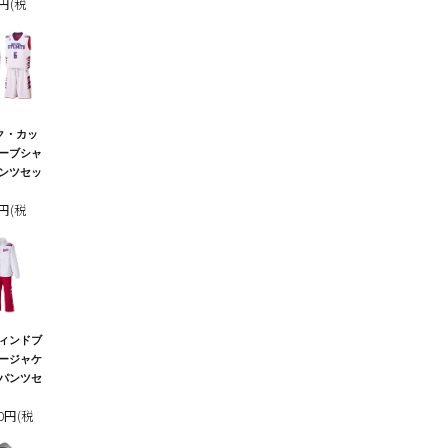
0円(税
ク・カッ
ーブシャ
ンツセッ
0円(税
ィンドブ
ージャケ
パンツセ
00円(税