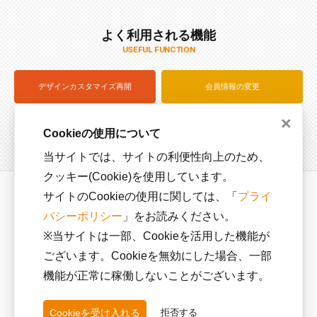
よく利用される機能
USEFUL FUNCTION
デザインカスタマイズ再開
会員情報の変更
×
注文状況を確認（ログイン）
サイズサンプル貸出
Cookieの使用について
当サイトでは、サイトの利便性向上のため、
クッキー(Cookie)を使用しています。
サイトのCookieの使用に関しては、「
プライ
運営会社
利用規約
バシーポリシー
」をお読みください。
プライバシーポリシー
カスタマーハラスメントに
対する方針
※当サイトは一部、Cookieを活用した機能が
ございます。Cookieを無効にした場合、一部
特定商取引に関する法律に
基づく表記
機能が正常に稼働しないことがございます。
Cookieを受け入れる
拒否する
SNS