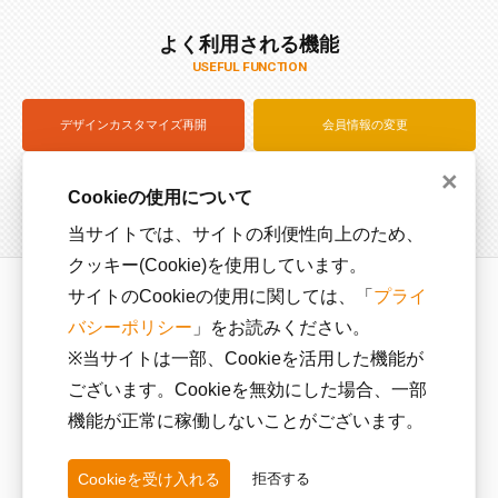
よく利用される機能
USEFUL FUNCTION
デザインカスタマイズ再開
会員情報の変更
×
注文状況を確認（ログイン）
サイズサンプル貸出
Cookieの使用について
当サイトでは、サイトの利便性向上のため、
クッキー(Cookie)を使用しています。
サイトのCookieの使用に関しては、「
プライ
運営会社
利用規約
バシーポリシー
」をお読みください。
プライバシーポリシー
カスタマーハラスメントに
対する方針
※当サイトは一部、Cookieを活用した機能が
ございます。Cookieを無効にした場合、一部
特定商取引に関する法律に
基づく表記
機能が正常に稼働しないことがございます。
Cookieを受け入れる
拒否する
SNS